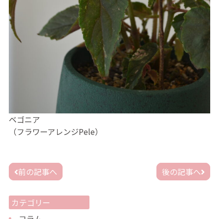
ベゴニア
（フラワーアレンジPele）
投
前の記事へ
後の記事へ
稿
ナ
ビ
カテゴリー
ゲ
ー
コラム