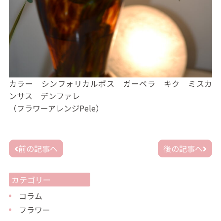
カラー シンフォリカルポス ガーベラ キク ミスカ
ンサス デンファレ
（フラワーアレンジPele）
投
前の記事へ
後の記事へ
稿
ナ
ビ
カテゴリー
ゲ
ー
コラム
シ
フラワー
ョ
ン